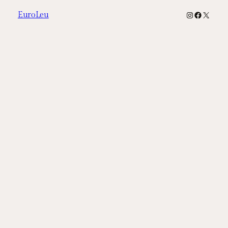
Instagram
Faceboo
X
EuroLeu