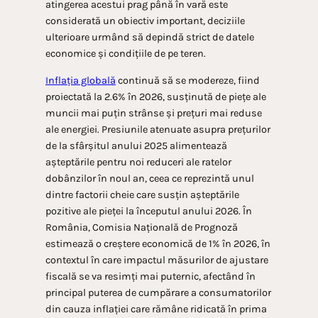
atingerea acestui prag până în vară este
considerată un obiectiv important, deciziile
ulterioare urmând să depindă strict de datele
economice și condițiile de pe teren.​
Inflația globală
continuă să se modereze, fiind
proiectată la 2.6% în 2026, susținută de piețe ale
muncii mai puțin strânse și prețuri mai reduse
ale energiei. Presiunile atenuate asupra prețurilor
de la sfârșitul anului 2025 alimentează
așteptările pentru noi reduceri ale ratelor
dobânzilor în noul an, ceea ce reprezintă unul
dintre factorii cheie care susțin așteptările
pozitive ale pieței la începutul anului 2026. În
România, Comisia Națională de Prognoză
estimează o creștere economică de 1% în 2026, în
contextul în care impactul măsurilor de ajustare
fiscală se va resimți mai puternic, afectând în
principal puterea de cumpărare a consumatorilor
din cauza inflației care rămâne ridicată în prima